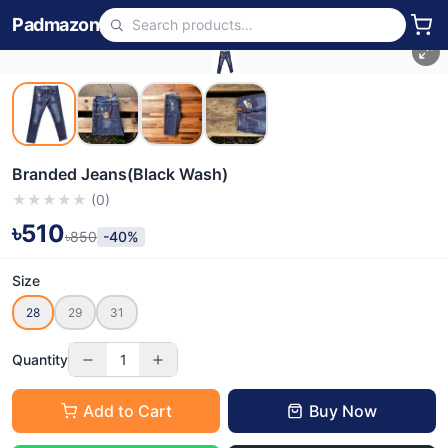
Padmazon
Branded Jeans(Black Wash)
★
★
★
★
★
(
0
)
৳510
৳850
-40%
Size
28
29
31
Quantity
1
Add to Cart
Buy Now