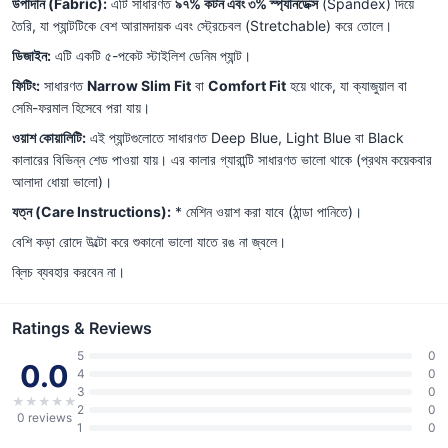
উপাদান (Fabric):
এটি সাধারণত
৯৭% কটন এবং ৩% স্প্যানডেক্স
(Spandex) দিয়ে
তৈরি, যা প্যান্টটিকে বেশ আরামদায়ক এবং স্ট্রেচেবল (Stretchable) করে তোলে।
ডিজাইন:
এটি একটি ৫-পকেট স্টাইলিশ ডেনিম প্যান্ট।
ফিটিং:
সাধারণত
Narrow Slim Fit
বা
Comfort Fit
হয়ে থাকে, যা ক্যাজুয়াল বা
সেমি-ফরমাল হিসেবে পরা যায়।
ওয়াশ কোয়ালিটি:
এই প্যান্টগুলোতে সাধারণত Deep Blue, Light Blue বা Black
কালারের বিভিন্ন শেড পাওয়া যায়। এর কালার গ্যারান্টি সাধারণত ভালো থাকে (প্রথম কয়েকবার
আলাদা ধোয়া ভালো)।
যত্ন (Care Instructions):
* মেশিন ওয়াশ করা যাবে (ঠান্ডা পানিতে)।
বেশি কড়া রোদে উল্টো করে শুকানো ভালো যাতে রঙ না জ্বলে।
ব্লিচ ব্যবহার করবেন না।
Ratings & Reviews
5
0
0.0
4
0
3
0
★
★
★
★
★
2
0
0
reviews
1
0