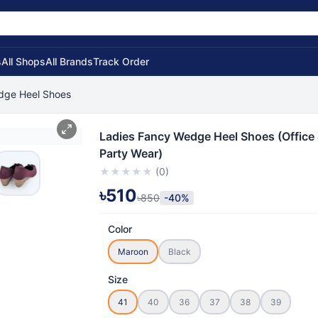
s
All Shops
All Brands
Track Order
dge Heel Shoes
Ladies Fancy Wedge Heel Shoes (Office
Party Wear)
★
★
★
★
★
(
0
)
৳510
৳850
-40%
Color
Maroon
Black
Size
41
40
36
37
38
39