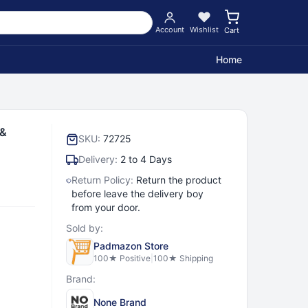
Account
Wishlist
Cart
Home
 &
SKU:
72725
Delivery:
2 to 4 Days
Return Policy:
Return the product
before leave the delivery boy
from your door.
Sold by:
Padmazon Store
100
★ Positive
|
100
★ Shipping
Brand:
None Brand