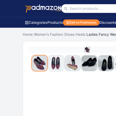
Categories
Products
Discount
Sell on Padmazon
Home
/
Women's Fashion
/
Shoes
/
Heels
/
Ladies Fancy We